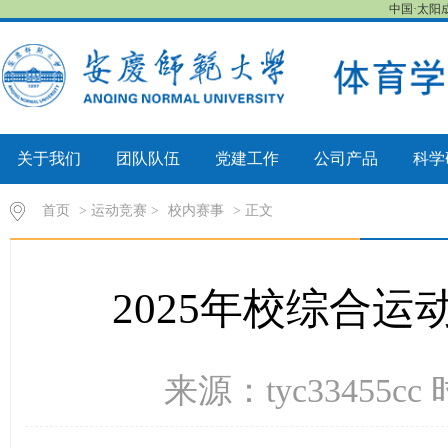
中国·太阳成-
关于我们
团队队伍
党建工作
公司产品
科学
首页
> 运动竞赛 >
校内赛事
> 正文
2025年校综合
来源：tyc33455cc